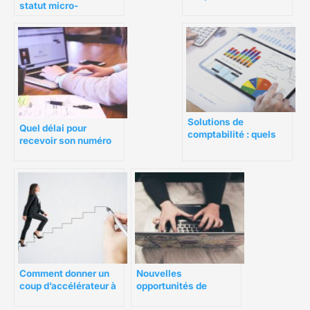
statut micro-
comptabilité ?
entrepreneur :
création, avantages,
inconvénients, statut
social
Solutions de
Quel délai pour
comptabilité : quels
recevoir son numéro
choix en 2022 ?
SIRET auto
entrepreneur ?
Comment donner un
Nouvelles
coup d’accélérateur à
opportunités de
votre carrière
carrière en ligne : les