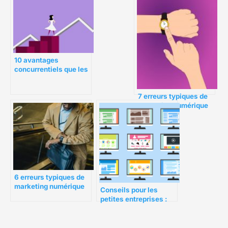
10 avantages
concurrentiels que les
petites entreprises ont
sur les grandes
7 erreurs typiques de
entreprises
marketing numérique
que les petites
entreprises doivent
éviter
6 erreurs typiques de
marketing numérique
Conseils pour les
que les petites
petites entreprises :
entreprises doivent
Attirer de nouveaux
éviter
clients et conserver
les clients existants