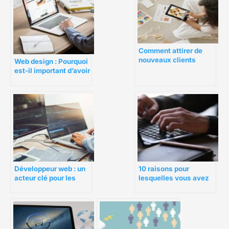
Comment attirer de
nouveaux clients
Web design : Pourquoi
grâce au commerce
est-il important d’avoir
électronique B2B
un bon web design ?
10 raisons pour
Développeur web : un
lesquelles vous avez
acteur clé pour les
besoin d’un consultant
entreprises
en conception Web