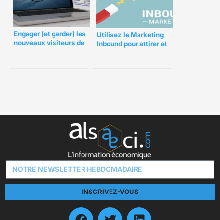
Engager (et garder) les
Utilisez le Marketing
nouveaux visiteurs de
Inbound pour attirer et
site web à votre
fidéliser vos clients
marque
INSCRIVEZ-VOUS