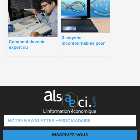
3 moyens
Comment devenir
incontournables pour
expert du
trouver un développeur
développement
d’applications
informatique ?
INSCRIVEZ-VOUS