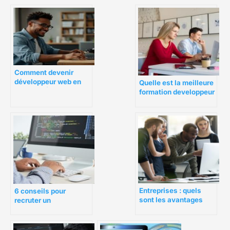
Comment devenir
développeur web en
Quelle est la meilleure
Suisse ? Études,
formation developpeur
compétences et
web de 2023 ?
débouchés
Entreprises : quels
6 conseils pour
sont les avantages
recruter un
d’embaucher un
développeur Web de
freelance ?
confiance et qualifié