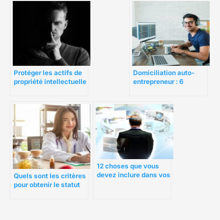
création, avantages,
inconvénients, statut
social
Protéger les actifs de
Domiciliation auto-
propriété intellectuelle
entrepreneur : 6
dans un monde de
conseils pour faire le
travail à distance
bon choix
12 choses que vous
devez inclure dans vos
Quels sont les critères
contrats de travail
pour obtenir le statut
auto-entrepreneur ?