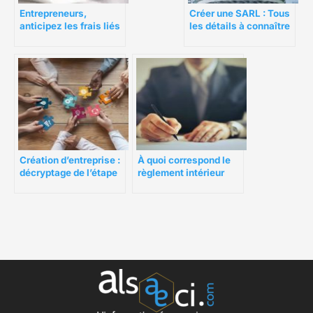
Entrepreneurs,
Créer une SARL : Tous
anticipez les frais liés
les détails à connaître
au changement de
avant de se lancer
statut de votre
entreprise
Création d’entreprise :
À quoi correspond le
décryptage de l’étape
règlement intérieur
administrative
pour une association ?