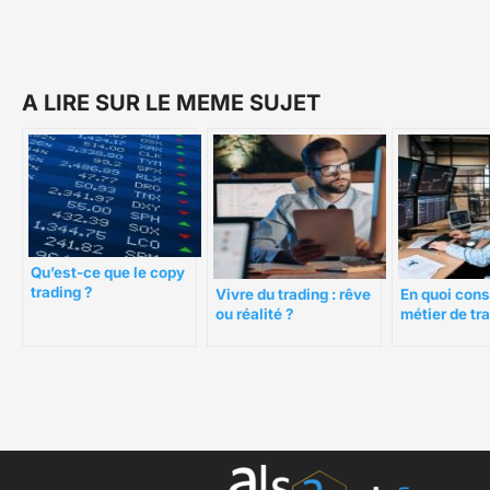
A LIRE SUR LE MEME SUJET
Qu’est-ce que le copy
trading ?
Vivre du trading : rêve
En quoi cons
ou réalité ?
métier de tr