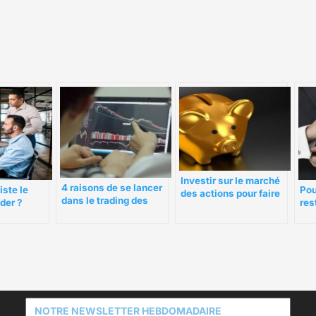
Investir sur le marché
4 raisons de se lancer
iste le
Pou
des actions pour faire
dans le trading des
ader ?
res
fructifier son épargne
actions
pla