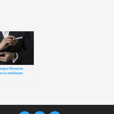
rquoi Binance
te la meilleure
teforme d’Altcoins ?