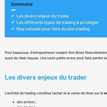
Sommaire
Les divers enjeux du trader
Les différents types de trading à privilégier
Nos conseils pour faire du bon trading
Pour beaucoup d’entrepreneurs voulant être libres financièrement
aussi de réels risques. Une toute petite erreur peut faire perdre b
Les divers enjeux du trader
L’activité de trading constitue l’achat et la vente de titres sur le
m
des actions ;