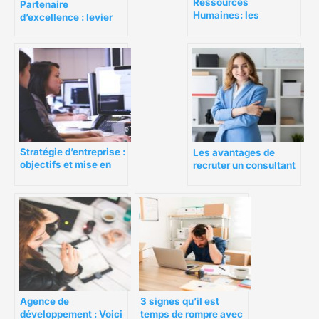
Ressources
Partenaire
Humaines: les
d’excellence : levier
formations
stratégique pour la
essentielles pour
croissance d’une
devenir RH
entreprise
Stratégie d’entreprise :
Les avantages de
objectifs et mise en
recruter un consultant
oeuvre
en ressources
humaines
Agence de
3 signes qu’il est
développement : Voici
temps de rompre avec