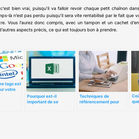
est bien vrai, puisqu’il va falloir revoir chaque petit chaînon dans 
s-là n’est pas perdu puisqu’il sera vite rentabilisé par le fait que
naître. Vous l’aurez donc compris, avec un tampon et un cachet d’e
’autres aspects précis, ce qui est toujours bon à prendre.
re logo est
ur votre
Coû
Techniques de
Pourquoi est-il
que
référencement pour
important de se
son
générer un trafic plus
perfectionner à
important sur votre
Microsoft Excel de nos
site en 2022
jours ?