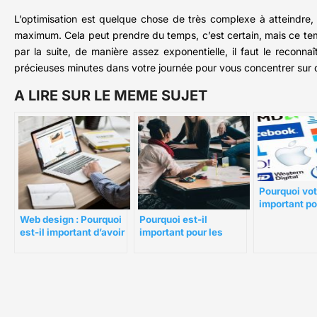
L’optimisation est quelque chose de très complexe à atteindre, c’
maximum. Cela peut prendre du temps, c’est certain, mais ce temp
par la suite, de manière assez exponentielle, il faut le recon
précieuses minutes dans votre journée pour vous concentrer sur d
A LIRE SUR LE MEME SUJET
Pourquoi vot
important po
entreprise ?
Web design : Pourquoi
Pourquoi est-il
est-il important d’avoir
important pour les
un bon web design ?
petites entreprises de
participer à des salons
professionnels ?