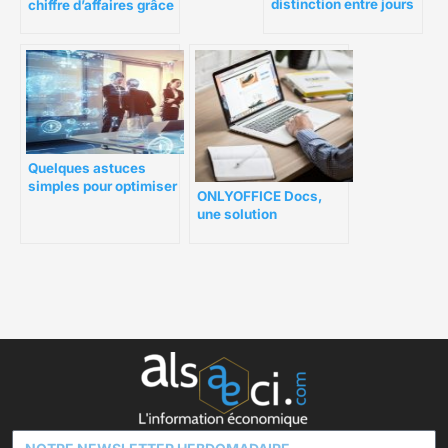
distinction entre jours
chiffre d’affaires grâce
ouvrés et jours
à une solution
ouvrables
marketing efficace
Quelques astuces
simples pour optimiser
ONLYOFFICE Docs,
son temps de travail
une solution
en service RH
alternative à Adobe
Acrobat pour créer
PDF en collaboration