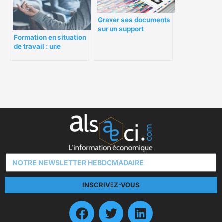
Graver ses documents
sur un support
Formation en situation
d’impression de haute
de travail : une
qualité en choisissant
solution efficace pour
le meilleur imprimeur.
réduire les coûts
INSCRIVEZ-VOUS