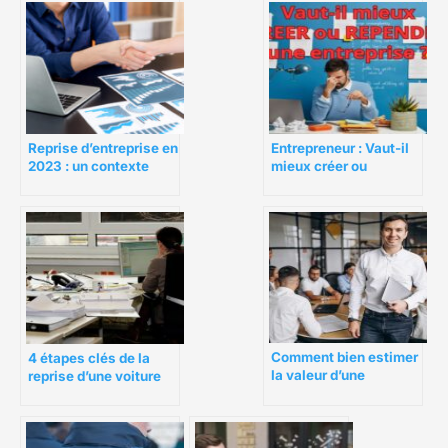
Reprise d’entreprise en
Entrepreneur : Vaut-il
2023 : un contexte
mieux créer ou
favorable ?
reprendre une
entreprise ?
Comment bien estimer
4 étapes clés de la
la valeur d’une
reprise d’une voiture
entreprise ?
d’occasion