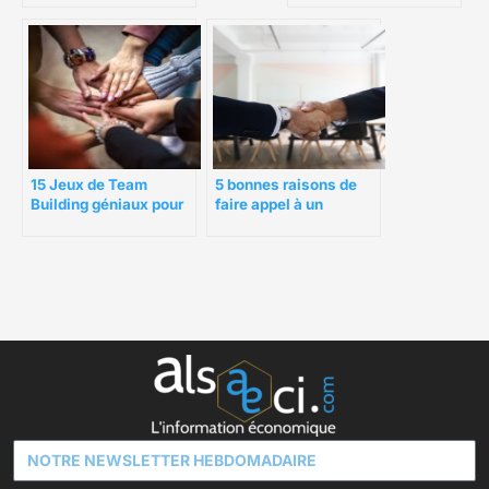
de recrutement
15 Jeux de Team
5 bonnes raisons de
Building géniaux pour
faire appel à un
votre équipe
cabinet de
recrutement
agroalimentaire