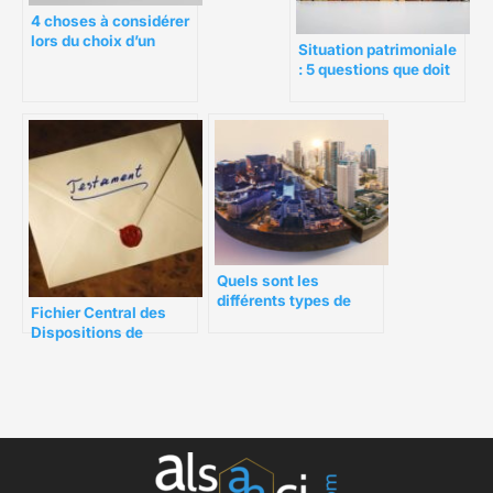
4 choses à considérer
lors du choix d’un
Situation patrimoniale
notaire public
: 5 questions que doit
se poser un dirigeant
Quels sont les
différents types de
Fichier Central des
SCPI pour investir en
Dispositions de
France ?
Dernières Volontés