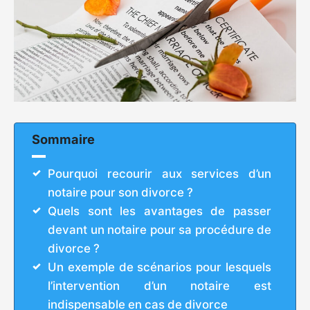
Sommaire
Pourquoi recourir aux services d’un
notaire pour son divorce ?
Quels sont les avantages de passer
devant un notaire pour sa procédure de
divorce ?
Un exemple de scénarios pour lesquels
l’intervention d’un notaire est
indispensable en cas de divorce