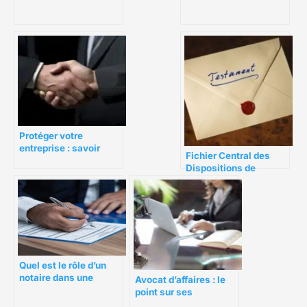
cadre d’un divorce ?
Protéger votre
entreprise : savoir
Fichier Central des
quand solliciter un
Dispositions de
avocat en droit
Dernières Volontés
commercial
Quel est le rôle d’un
notaire dans une
Avocat d’affaires : le
transaction immobilière ?
point sur ses
domaines d’expertise