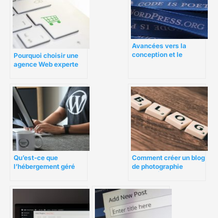
Avancées vers la
conception et le
Pourquoi choisir une
développement Web
agence Web experte
grâce à WordPress
en PrestaShop?
Comment créer un blog
Qu’est-ce que
de photographie
l’hébergement géré
(GUIDE ÉTAPE PAR
WordPress ?
ÉTAPE)