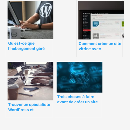
Qu’est-ce que
Comment créer un site
l’hébergement géré
vitrine avec
WordPress ?
WordPress pour son
business ?
Trois choses à faire
avant de créer un site
Trouver un spécialiste
WordPress pour votre
WordPress et
petite entreprise
Prestashop dans les
Landes