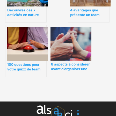
Découvrez ces 7
4 avantages que
activités en nature
présente un team
pour un team building
building pour une
sportif
entreprise
8 aspects à considérer
100 questions pour
avant d’organiser une
votre quizz de team
activité de Team
building
Building