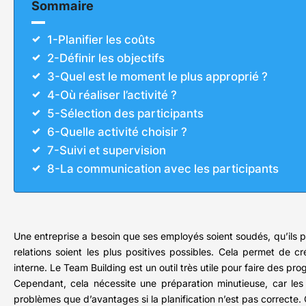
Sommaire
1-Planifier les coûts
2-Définir les objectifs
3-Quel est le moment le plus approprié ?
4-Où réaliser l’activité ?
5-Sélection des participants
6-Quelle activité choisir ?
7-Suivi et supervision
8-La communication avec les participants
Une entreprise a besoin que ses employés soient soudés, qu’ils pu
relations soient les plus positives possibles. Cela permet de c
interne. Le Team Building est un outil très utile pour faire des p
Cependant, cela nécessite une préparation minutieuse, car les
problèmes que d’avantages si la planification n’est pas correcte.