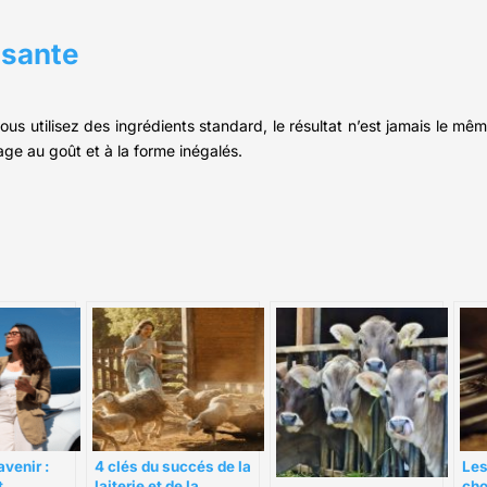
usante
ous utilisez des ingrédients standard, le résultat n’est jamais le m
ge au goût et à la forme inégalés.
4 clés du succés de la
Les
avenir :
laiterie et de la
cho
t