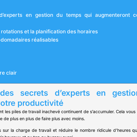
d’experts en gestion du temps qui augmenteront c
s rotations et la planification des horaires
ebdomadaires réalisables
re clair
des secrets d’experts en gesti
tre productivité
ant les piles de travail inachevé continuent de s’accumuler. Cela vous
de plus en plus de faire plus avec moins.
 sur la charge de travail et réduire le nombre ridicule d’heures