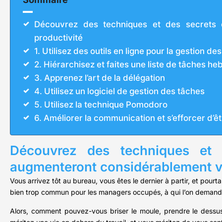
Découvrez des techniques et des secrets 
productivité
1. Utilisez des outils en ligne pour la gestion de
2. Hiérarchisez et faites une liste de tâches h
3. Apprenez l’art de la délégation
4. Utilisez un logiciel de gestion des tâches
5. Utilisez la technique Pomodoro
6. Améliorer la communication et s’efforcer d’êt
Découvrez des techniques et 
augmenteront considérablement vo
Vous arrivez tôt au bureau, vous êtes le dernier à partir, et pourt
bien trop commun pour les managers occupés, à qui l’on demande 
Alors, comment pouvez-vous briser le moule, prendre le dessus