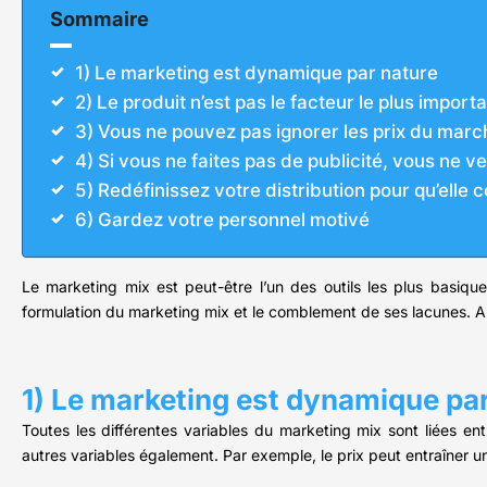
Sommaire
1) Le marketing est dynamique par nature
2) Le produit n’est pas le facteur le plus import
3) Vous ne pouvez pas ignorer les prix du marc
4) Si vous ne faites pas de publicité, vous ne
5) Redéfinissez votre distribution pour qu’elle
6) Gardez votre personnel motivé
Le marketing mix est peut-être l’un des outils les plus basiq
formulation du marketing mix et le comblement de ses lacunes. A
1) Le marketing est dynamique pa
Toutes les différentes variables du marketing mix sont liées e
autres variables également. Par exemple, le prix peut entraîner un