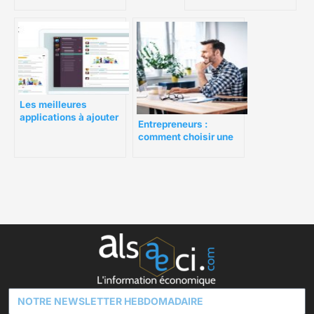
du temps qui
électrique de son
fonctionnent vraiment
entreprise en 10 points
Les meilleures
applications à ajouter
Entrepreneurs :
à Slack
comment choisir une
banque en fonction de
votre profil ?