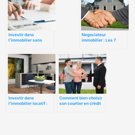
Investir dans
Negociateur
l’immobilier sans
immobilier : Les 7
apport, quel intérêt ?
conseils pour devenir
le meilleur des
négociateurs
immobilier
Investir dans
Comment bien choisir
l’immobilier locatif :
son courtier en crédit
une bonne opportunité
immobilier en
?
Bretagne ?