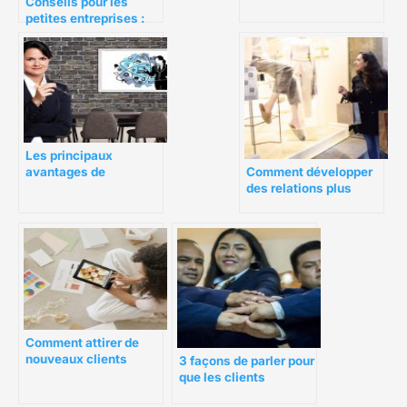
Conseils pour les
petites entreprises :
Attirer de nouveaux
clients et conserver
les clients existants
Les principaux
Comment développer
avantages de
des relations plus
l’obtention de votre
significatives avec les
certification Scrum
clients
Master
Comment attirer de
nouveaux clients
3 façons de parler pour
grâce au commerce
que les clients
électronique B2B
écoutent