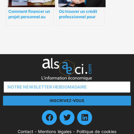
Comment financer un
Où trouver un crédit
projet personnel au
professionnel pour
meilleur taux ?
financer la création
d’entreprise ?
INSCRIVEZ-VOUS
Contact
-
Mentions légales
-
Politique de cookies