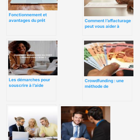
Fonctionnement et
avantages du prêt
Comment l’affacturage
automobile
peut vous aider à
sécuriser votre
trésorerie ?
Les démarches pour
Crowdfunding : une
souscrire à l’aide
méthode de
financière PGE
financement adaptée
aux PME