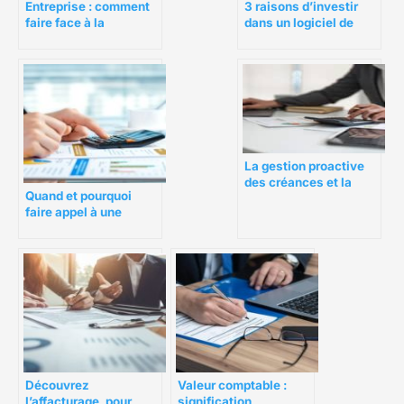
Entreprise : comment
3 raisons d’investir
faire face à la
dans un logiciel de
saisonnalité avec le
gestion de créances
factoring ?
La gestion proactive
des créances et la
Quand et pourquoi
prévention des
faire appel à une
impayés : des leviers
société de
puissants pour la
recouvrement de
fidélisation client
créances ?
Découvrez
Valeur comptable :
l’affacturage, pour
signification,