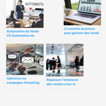
3 conseils business
Automation de Vente
pour générer des leads
VS Automation du
BtoB
Marketing : La
différence ?
Optimiser sa
Repenser l’entonnoir
campagne d’emailing
des ventes avec la
avec l’achat de bases
CRM dans une TPE
de données