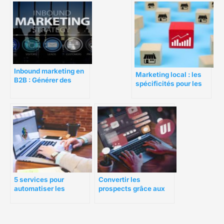
différence ?
Inbound marketing en
Marketing local : les
B2B : Générer des
spécificités pour les
prospects qualifiés sur
franchises
Europages
5 services pour
Convertir les
automatiser les
prospects grâce aux
processus de
pages d’atterrissage
marketing