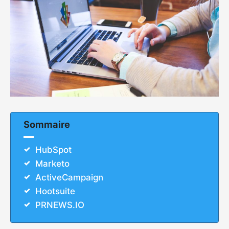
Sommaire
HubSpot
Marketo
ActiveCampaign
Hootsuite
PRNEWS.IO