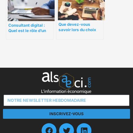
Que devez-vous
Consultant digital :
savoir lors du choix
Quel est le rôle d’un
d’un créateur de sites
consultant digital ?
pour votre boutique en
ligne ?
INSCRIVEZ-VOUS