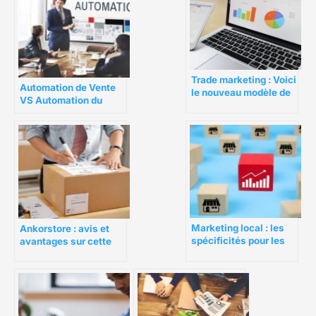
Trade marketing : Voici
Automation de Vente
le nouveau modèle de
VS Automation du
marketing commercial
Marketing : La
différence ?
Marketing local : les
Ankorstore : avis et
spécificités pour les
avantages sur cette
franchises
plateforme B2B
française