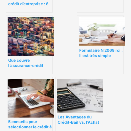
personnes fragiles.
crédit d’entreprise : 6
points à renégocier
Formulaire N 2069 rci :
Il est très simple
Que couvre
d’éviter une amende
l’assurance-crédit
pour PME
Les Avantages du
5 conseils pour
Crédit-Bail vs. l’Achat
sélectionner le crédit à
Direct pour