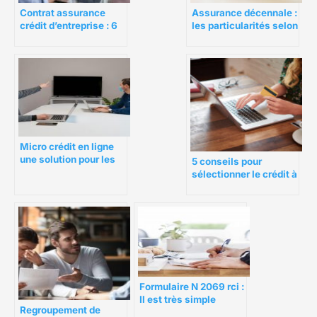
Contrat assurance
Assurance décennale :
crédit d’entreprise : 6
les particularités selon
points à renégocier
les profils
Micro crédit en ligne
une solution pour les
5 conseils pour
personnes fragiles.
sélectionner le crédit à
la consommation idéal
Formulaire N 2069 rci :
Il est très simple
Regroupement de
d’éviter une amende