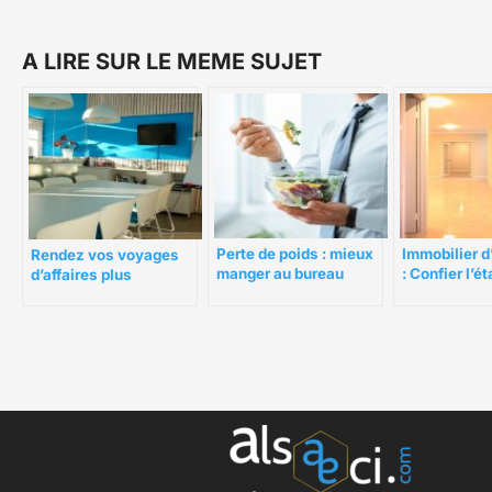
A LIRE SUR LE MEME SUJET
Immobilier d
Perte de poids : mieux
Rendez vos voyages
: Confier l’é
manger au bureau
d’affaires plus
lieux locatif
productifs grâce à ces
société spéc
5 conseils