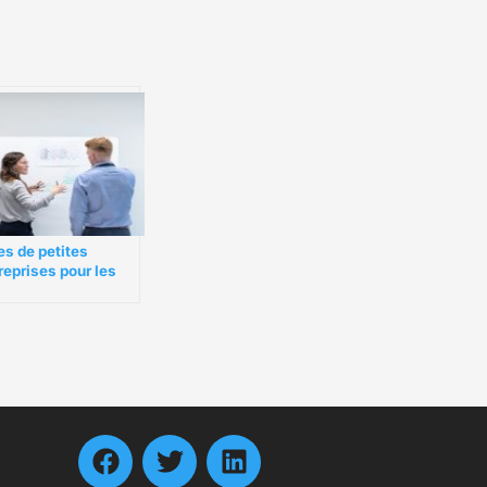
es de petites
reprises pour les
repreneurs en
be en période de
ndémie