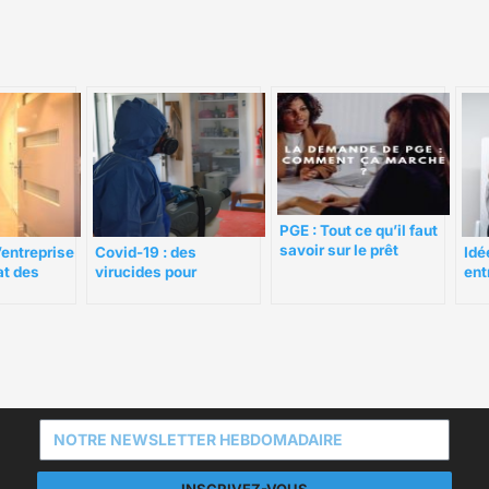
PGE : Tout ce qu’il faut
savoir sur le prêt
’entreprise
Covid-19 : des
Idé
garanti par l’Etat
tat des
virucides pour
ent
 à une
nettoyer efficacement
ent
ialisée
vos locaux
her
pa