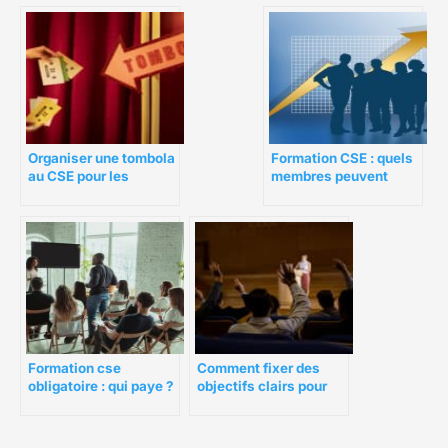
aux besoins de votre
personnel
Organiser une tombola
Formation CSE : quels
au CSE pour les
membres peuvent
événements
vraiment en
d’entreprise
bénéficier ?
Comment fixer des
Formation cse
objectifs clairs pour
obligatoire : qui paye ?
une assemblée
générale du CSE
efficace ?