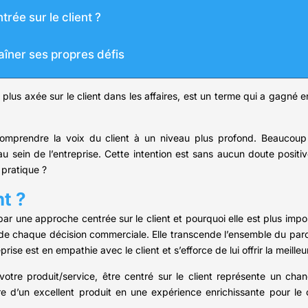
rée sur le client ?
raîner ses propres défis
e plus axée sur le client dans les affaires, est un terme qui a gagné 
comprendre la voix du client à un niveau plus profond. Beaucoup
au sein de l’entreprise. Cette intention est sans aucun doute posit
 pratique ?
nt ?
ar une approche centrée sur le client et pourquoi elle est plus impo
tre de chaque décision commerciale. Elle transcende l’ensemble du parc
eprise est en empathie avec le client et s’efforce de lui offrir la meill
ec votre produit/service, être centré sur le client représente un c
re d’un excellent produit en une expérience enrichissante pour le c