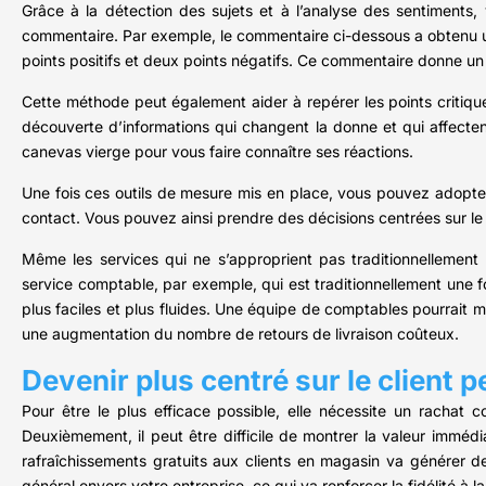
Grâce à la détection des sujets et à l’analyse des sentiments
commentaire. Par exemple, le commentaire ci-dessous a obtenu u
points positifs et deux points négatifs. Ce commentaire donne u
Cette méthode peut également aider à repérer les points critiques 
découverte d’informations qui changent la donne et qui affecte
canevas vierge pour vous faire connaître ses réactions.
Une fois ces outils de mesure mis en place, vous pouvez adopter 
contact. Vous pouvez ainsi prendre des décisions centrées sur le c
Même les services qui ne s’approprient pas traditionnellement 
service comptable, par exemple, qui est traditionnellement une f
plus faciles et plus fluides. Une équipe de comptables pourrait mê
une augmentation du nombre de retours de livraison coûteux.
Devenir plus centré sur le client 
Pour être le plus efficace possible, elle nécessite un rachat 
Deuxièmement, il peut être difficile de montrer la valeur imméd
rafraîchissements gratuits aux clients en magasin va générer d
général envers votre entreprise, ce qui va renforcer la fidélité à l