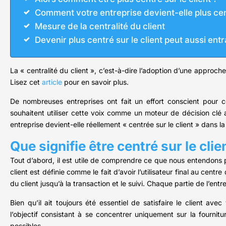
Comment votre entreprise devient-elle plus cent
Mesure de la centralité du client
Devenir plus centré sur le client peut aussi ent
La « centralité du client », c’est-à-dire l’adoption d’une approch
Lisez cet
article
pour en savoir plus.
De nombreuses entreprises ont fait un effort conscient pour 
souhaitent utiliser cette voix comme un moteur de décision clé 
entreprise devient-elle réellement « centrée sur le client » dans la
Que signifie être centré sur le clie
Tout d’abord, il est utile de comprendre ce que nous entendons p
client est définie comme le fait d’avoir l’utilisateur final au cen
du client jusqu’à la transaction et le suivi. Chaque partie de l’entr
Bien qu’il ait toujours été essentiel de satisfaire le client av
l’objectif consistant à se concentrer uniquement sur la fournitu
possibles.