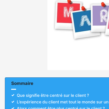
Sommaire
Que signifie être centré sur le client ?
L’expérience du client met tout le monde sur un 
Alors comment être plus centré sur le client ?