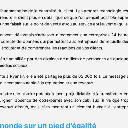
l’augmentation de la centralité du client. Les progrès technologiques 
re le client plus en détail que ce que l’on pensait possible aupara
r se faisait sur le point de vente et/ou au service après-vente (qui e
euvent désormais s’adresser directement aux entreprises 24 heures 
 collecte de données qui permettent aux entreprises de recueillir de
s d’écouter et de comprendre les réactions de vos clients.
 être amplifiée par des dizaines de milliers de personnes en quelqu
médias sociaux.
nte à Ryanair, elle a été partagée plus de 65 000 fois. Le message a
ice incommensurable à la réputation et aux revenus.
prendre une histoire potentiellement préjudiciable et la transformer e
uligner l’absence de code-barres avec son cabillaud, il n’a que tro
es revenus directs, mais elles montrent un élément humain à l’entre
 monde sur un pied d’égalité