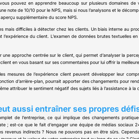
, vous pouvez en apprendre beaucoup sur plusieurs domaines de vo
ne note de 10/10 pour le NPS, mais si nous l’analysons et le décom
n aperçu supplémentaire du score NPS.
mais difficiles à détecter chez les clients. Un biais interne au prod
nt l’expérience du client. L’examen de données brutes textuelles e
une approche centrée sur le client, qui permet d’analyser la percep
lient en vous basant sur ses commentaires pour lui offrir la meilleur
les mesures de l’expérience client peuvent développer leur compré
onction d’arrière-plan, pourrait apporter des changements pour rendr
me attribuer le sentiment négatif des sujets liés à l’assistance à la 
peut aussi entraîner ses propres défi
complet de l’entreprise, ce qui implique des changements pratiques
iate ; est-ce que le fait d’engager une équipe de médias sociaux 2
es revenus indirects ? Nous ne pouvons pas en être sûrs. Cependan
a marque et la valeur de votre entreprise tout au long de sa vie ? C’es