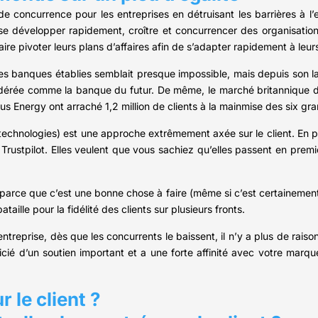
de concurrence pour les entreprises en détruisant les barrières à 
s se développer rapidement, croître et concurrencer des organisati
faire pivoter leurs plans d’affaires afin de s’adapter rapidement à leurs
à des banques établies semblait presque impossible, mais depuis so
nsidérée comme la banque du futur. De même, le marché britannique d
 Energy ont arraché 1,2 million de clients à la mainmise des six gra
technologies) est une approche extrêmement axée sur le client. En p
 Trustpilot. Elles veulent que vous sachiez qu’elles passent en prem
 parce que c’est une bonne chose à faire (même si c’est certainement
ille pour la fidélité des clients sur plusieurs fronts.
treprise, dès que les concurrents le baissent, il n’y a plus de raison 
ficié d’un soutien important et a une forte affinité avec votre marq
 le client ?