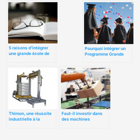
5 raisons d’intégrer
Pourquoi intégrer un
une grande école de
Programme Grande
management
École (PGE) en 5 ans ?
Thimon, une réussite
Faut-il investir dans
industrielle à la
des machines
francaise dans le
d’emballage ?
secteur des
banderoleuses