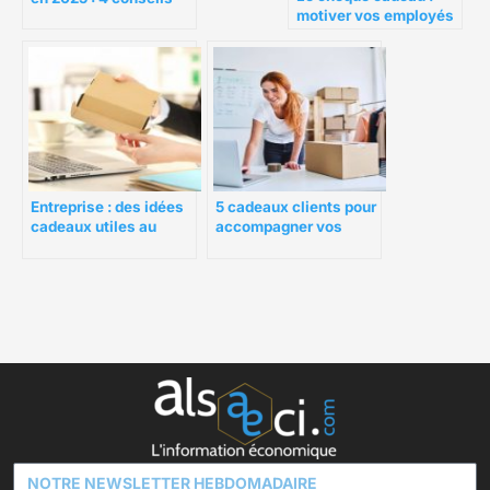
motiver vos employés
aux micro-
en les récompensant
entrepreneurs pour
s’adapter
Entreprise : des idées
5 cadeaux clients pour
cadeaux utiles au
accompagner vos
quotidien
commandes