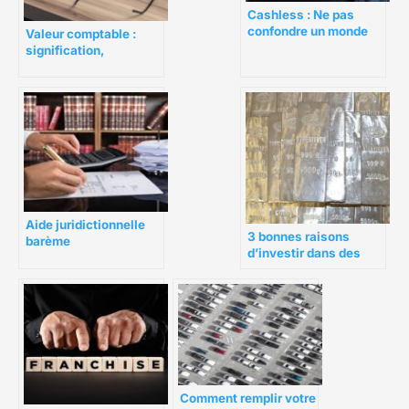
Cashless : Ne pas
confondre un monde
Valeur comptable :
digital et une société
signification,
sans argent liquide
exemples et plus
encore
Aide juridictionnelle
3 bonnes raisons
barème
d’investir dans des
lingots d’argent
Comment remplir votre