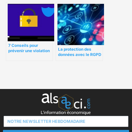
7 Conseils pour
La protection des
prévenir une violation
données avec le RGPD
de données pour votre
entreprise 2021