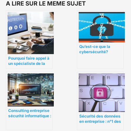
A LIRE SUR LE MEME SUJET
Qu’est-ce que la
cybersécurité?
Pourquoi faire appel à
un spécialiste de la
sécurité réseau ?
Consulting entreprise
sécurité informatique :
Sécurité des données
anticiper les menaces,
en entreprise : n°1 des
construire la résilience
règles de la RGPD