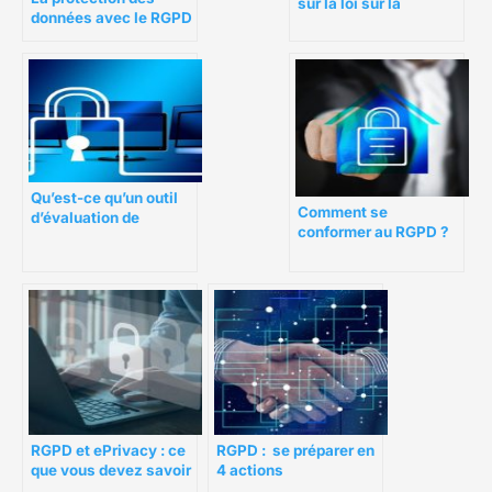
sur la loi sur la
données avec le RGPD
protection des
données personnelles
Qu’est-ce qu’un outil
Comment se
d’évaluation de
conformer au RGPD ?
l’impact sur la vie
privée ?
RGPD : se préparer en
RGPD et ePrivacy : ce
4 actions
que vous devez savoir