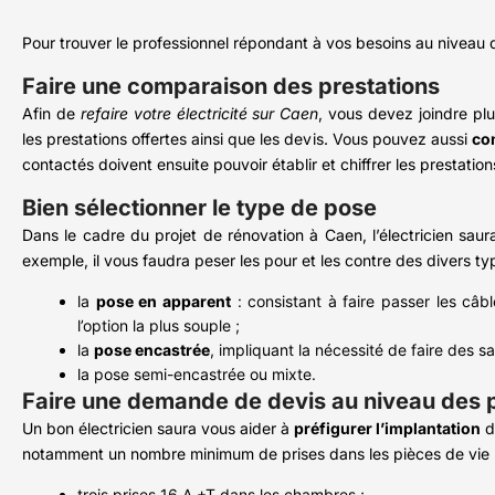
Pour trouver le professionnel répondant à vos besoins au niveau 
Faire une comparaison des prestations
Afin de
refaire votre électricité sur Caen
, vous devez joindre plu
les prestations offertes ainsi que les devis. Vous pouvez aussi
con
contactés doivent ensuite pouvoir établir et chiffrer les prestat
Bien sélectionner le type de pose
Dans le cadre du projet de rénovation à Caen, l’électricien saur
exemple, il vous faudra peser les pour et les contre des divers ty
la
pose en apparent
: consistant à faire passer les câb
l’option la plus souple ;
la
pose encastrée
, impliquant la nécessité de faire des sa
la pose semi-encastrée ou mixte.
Faire une demande de devis au niveau des p
Un bon électricien saura vous aider à
préfigurer l’implantation
d
notamment un nombre minimum de prises dans les pièces de vie 
trois prises 16 A +T dans les chambres ;