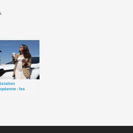
s.
islation
opéenne : les
veaux véhicules
ctriques devront
ttre un bruit de
urité