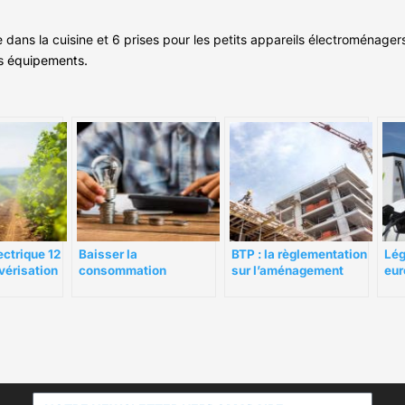
e dans la cuisine et 6 prises pour les petits appareils électroménager
s équipements.
ctrique 12
BTP : la règlementation
Baisser la
Lég
lvérisation
sur l’aménagement
consommation
eur
ut savoir
d’un chantier
électrique de son
nou
entreprise en 10 points
éle
éme
séc