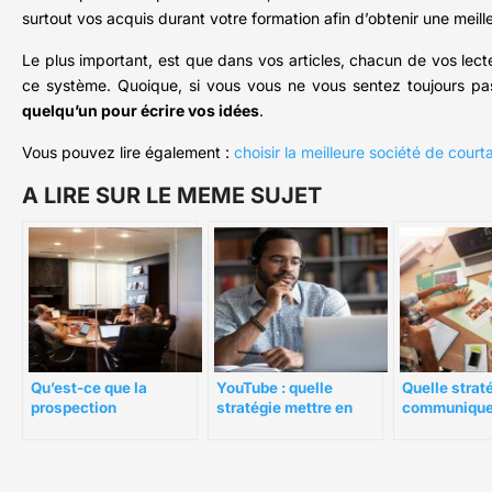
surtout vos acquis durant votre formation afin d’obtenir une meil
Le plus important, est que dans vos articles, chacun de vos lec
ce système. Quoique, si vous vous ne vous sentez toujours pas c
quelqu’un pour écrire vos idées
.
Vous pouvez lire également :
choisir la meilleure société de court
A LIRE SUR LE MEME SUJET
Qu’est-ce que la
YouTube : quelle
Quelle strat
prospection
stratégie mettre en
communique
commerciale et quelle
place pour gagner en
valeurs d’en
est son importance ?
visibilité ?