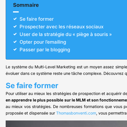
Sommaire
Se faire former
Prospecter avec les réseaux sociaux
User de la stratégie du « piège à souris »
Opter pour l’emailing
Passer par le blogging
Le système du Multi-Level Marketing est un moyen assez simple 
évoluer dans ce système reste une tâche complexe. Découvrez que
Se faire former
Pour utiliser au mieux les stratégies de prospection et acquérir de
en apprendre le plus possible sur le MLM et son fonctionneme
au mieux vos stratégies. De nombreuses formations que vous pou
proposée et dispensée sur
Thomasbonventi.com
, vous permettra