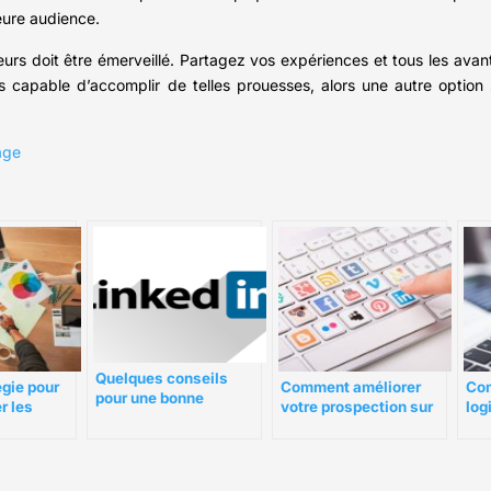
leure audience.
teurs doit être émerveillé. Partagez vos expériences et tous les av
apable d’accomplir de telles prouesses, alors une autre option s’o
age
Quelques conseils
Com
égie pour
Comment améliorer
pour une bonne
log
r les
votre prospection sur
prospection sur
com
treprise ?
LinkedIn ?
LinkedIn