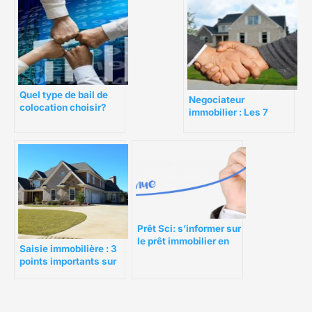
Quel type de bail de
Negociateur
colocation choisir?
immobilier : Les 7
conseils pour devenir
le meilleur des
négociateurs
immobilier
Prêt Sci: s’informer sur
le prêt immobilier en
Saisie immobilière : 3
Sci
points importants sur
la déchéance du terme