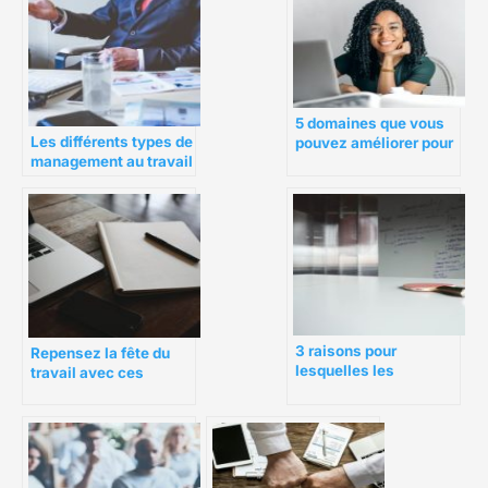
5 domaines que vous
Les différents types de
pouvez améliorer pour
management au travail
booster le moral des
employés
3 raisons pour
Repensez la fête du
lesquelles les
travail avec ces
employés ne
tactiques
travaillent pas et ce
d’engagement des
que vous pouvez faire
employés
à ce sujet