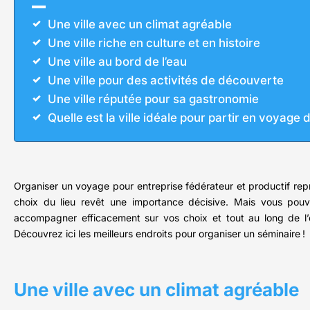
Une ville avec un climat agréable
Une ville riche en culture et en histoire
Une ville au bord de l’eau
Une ville pour des activités de découverte
Une ville réputée pour sa gastronomie
Quelle est la ville idéale pour partir en voyage 
Organiser un voyage pour entreprise fédérateur et productif repré
choix du lieu revêt une importance décisive. Mais vous pou
accompagner efficacement sur vos choix et tout au long de l’o
Découvrez ici les meilleurs endroits pour organiser un séminaire !
Une ville avec un climat agréable