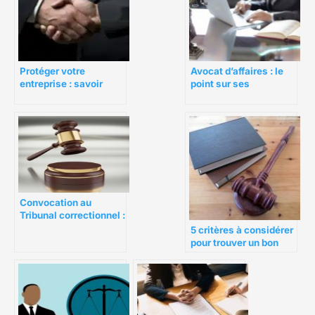
Protéger votre
Avocat d’affaires : le
entreprise : savoir
point sur ses
quand solliciter un
domaines d’expertise
avocat en droit
commercial
Convocation au
Tribunal correctionnel :
choisir son avocat
5 critères à considérer
pour trouver un bon
avocat à Paris