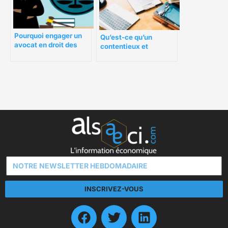
Pourquoi engager un
Qu’est-ce qu’un
avocat en droit des
contentieux et
affaires ?
comment en venir à
bout ?
INSCRIVEZ-VOUS