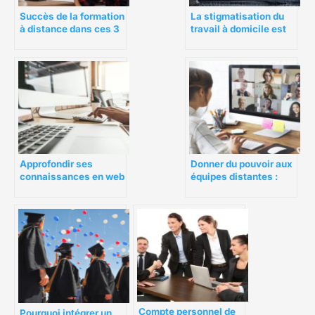
Succès de la formation
La stigmatisation du
à distance dans ces 3
travail à domicile est
secteurs
officiellement
terminée
Approfondir ses
Donner du pouvoir aux
connaissances en web
équipes distantes :
par la formation
comment les bonnes
solutions numériques
peuvent avoir un
impact
Compte personnel de
Pourquoi intégrer un