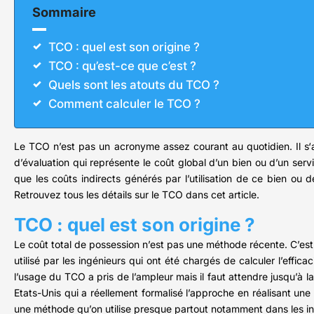
Sommaire
TCO : quel est son origine ?
TCO : qu’est-ce que c’est ?
Quels sont les atouts du TCO ?
Comment calculer le TCO ?
Le TCO n’est pas un acronyme assez courant au quotidien. Il s‘a
d’évaluation qui représente le coût global d’un bien ou d’un ser
que les coûts indirects générés par l’utilisation de ce bien ou d
Retrouvez tous les détails sur le TCO dans cet article.
TCO : quel est son origine ?
Le coût total de possession n’est pas une méthode récente. C’est
utilisé par les ingénieurs qui ont été chargés de calculer l’effic
l’usage du TCO a pris de l’ampleur mais il faut attendre jusqu’à la
Etats-Unis qui a réellement formalisé l’approche en réalisant un
une méthode qu’on utilise presque partout notamment dans les indu