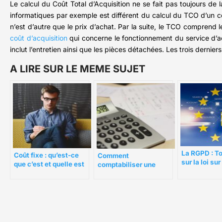
Le calcul du Coût Total d’Acquisition ne se fait pas toujours d
informatiques par exemple est différent du calcul du TCO d’un co
n’est d’autre que le prix d’achat. Par la suite, le TCO comprend l
coût d’acquisition
qui concerne le fonctionnement du service d’ac
inclut l’entretien ainsi que les pièces détachées. Les trois derniers 
A LIRE SUR LE MEME SUJET
La RGPD : To
Coût fixe : qu’est-ce
Comment
sur la loi sur
que c’est et quelle est
comptabiliser une
protection d
son importance ?
facture en monnaie
données per
étrangère ?