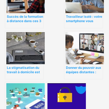
Succès de la formation
Travailleur isolé : votre
à distance dans ces 3
smartphone vous
secteurs
protège-t-il ?
La stigmatisation du
Donner du pouvoir aux
travail à domicile est
équipes distantes :
officiellement
comment les bonnes
terminée
solutions numériques
peuvent avoir un
impact