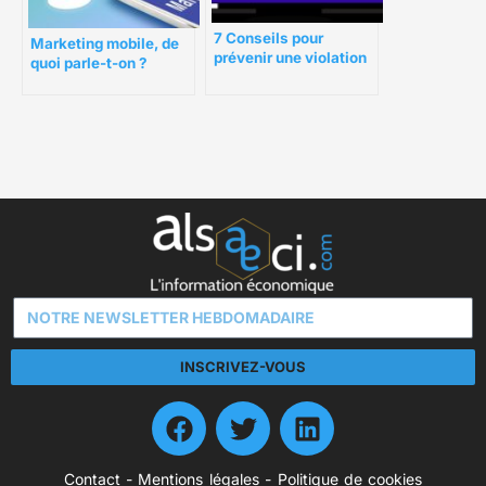
7 Conseils pour
Marketing mobile, de
prévenir une violation
quoi parle-t-on ?
de données pour votre
entreprise 2021
INSCRIVEZ-VOUS
Contact
-
Mentions légales
-
Politique de cookies