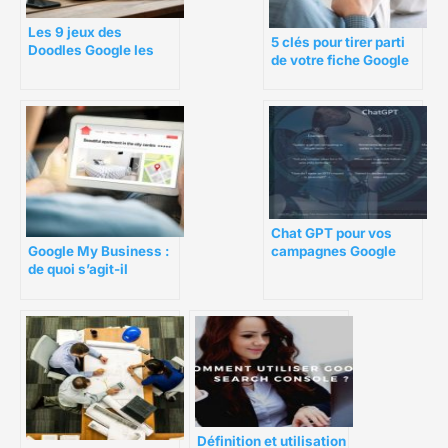
Les 9 jeux des
5 clés pour tirer parti
Doodles Google les
de votre fiche Google
plus populaires :
My Business
Choisissez votre
Doodle préféré et
amusez-vous !
Chat GPT pour vos
campagnes Google
Google My Business :
ads : Quels intérêts ?
de quoi s’agit-il
exactement ?
Définition et utilisation